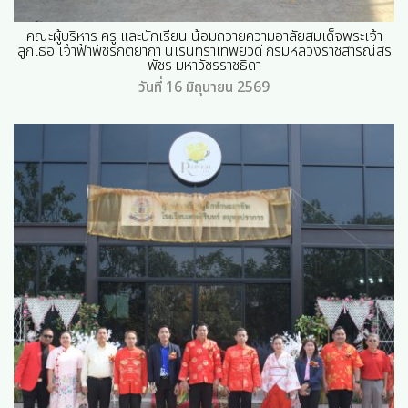
คณะผู้บริหาร ครู และนักเรียน น้อมถวายความอาลัยสมเด็จพระเจ้า
ลูกเธอ เจ้าฟ้าพัชรกิติยาภา นเรนทิราเทพยวดี กรมหลวงราชสาริณีสิริ
พัชร มหาวัชรราชธิดา
วันที่ 16 มิถุนายน 2569