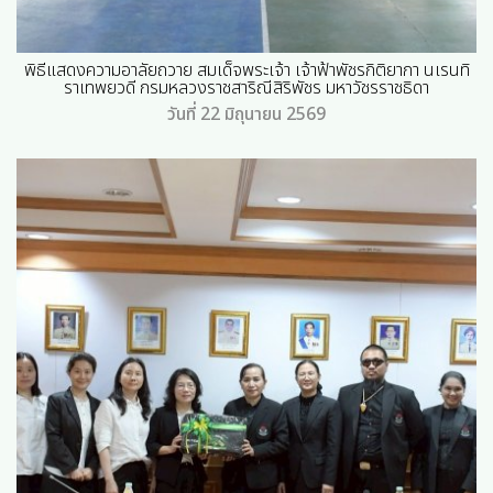
พิธีแสดงความอาลัยถวาย สมเด็จพระเจ้า เจ้าฟ้าพัชรกิติยากา นเรนทิ
ราเทพยวดี กรมหลวงราชสาริณีสิริพัชร มหาวัชรราชธิดา
วันที่ 22 มิถุนายน 2569