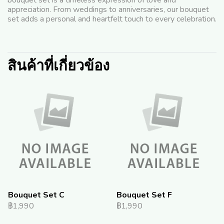
bouquet set is a timeless expression of love and
appreciation. From weddings to anniversaries, our bouquet
set adds a personal and heartfelt touch to every celebration.
สินค้าที่เกี่ยวข้อง
Bouquet Set C
Bouquet Set F
฿1,990
฿1,990